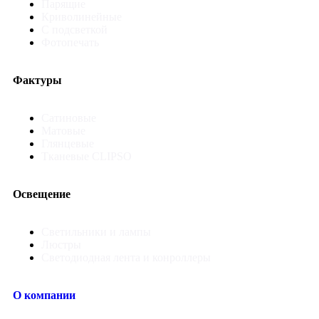
Парящие
Криволинейные
С подсветкой
Фотопечать
Фактуры
Сатиновые
Матовые
Глянцевые
Тканевые CLIPSO
Освещение
Светильники и лампы
Люстры
Светодиодная лента и конроллеры
О компании