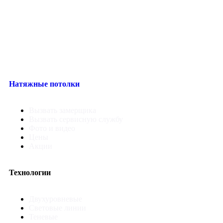
Натяжные потолки
Вызвать замерщика
Вызвать сервисную службу
Фото и видео
Цены
Акции
Технологии
Двухуровневые
Световые линии
Теневые