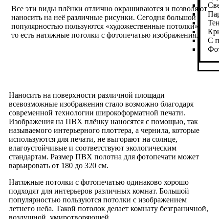
Св
Все эти виды плёнки отлично окрашиваются и позволяют
Па
наносить на неё различные рисунки. Сегодня большой
Те
популярностью пользуются «художественные потолки»,
Кр
то есть натяжные потолки с фотопечатью изображения.
С п
Фо
Наносить на поверхности различной площади
всевозможные изображения стало возможно благодаря
современной технологии широкоформатной печати.
Изображения на ПВХ плёнку наносятся с помощью, так
называемого интерьерного плоттера, а чернила, которые
используются для печати, не выгорают на солнце,
влагоустойчивые и соответствуют экологическим
стандартам. Размер ПВХ полотна для фотопечати может
варьировать от 180 до 320 см.
Натяжные потолки с фотопечатью одинаково хорошо
подходят для интерьеров различных комнат. Большой
популярностью пользуются потолки с изображением
летнего неба. Такой потолок делает комнату безграничной,
воздушной, умиротворяющей.