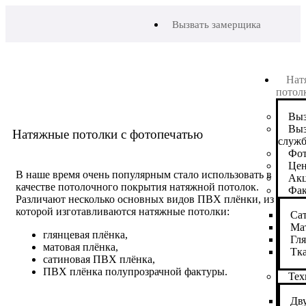
Вызвать замерщика
Нат
потол
Выз
Выз
Натяжные потолки с фотопечатью
служб
Фот
Це
В наше время очень популярным стало использовать в
Ак
качестве потолочного покрытия натяжной потолок.
Фа
Различают несколько основных видов ПВХ плёнки, из
которой изготавливаются натяжные потолки:
Са
Ма
глянцевая плёнка,
Гл
матовая плёнка,
Тк
сатиновая ПВХ плёнка,
ПВХ плёнка полупрозрачной фактуры.
Тех
Дв