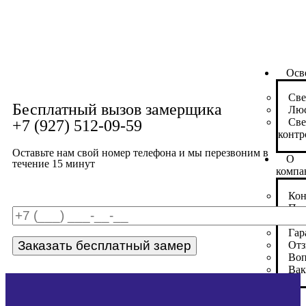
Осв
Све
Бесплатный вызов замерщика
Лю
Све
+7 (927) 512-09-59
контр
Оставьте нам свой номер телефона и мы перезвоним в
О
течение 15 минут
компа
Кон
Пар
Без
Гар
От
Воп
Вак