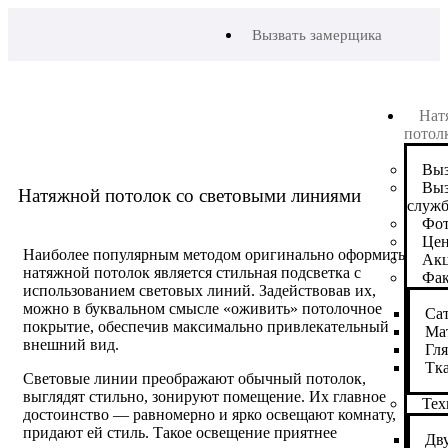
Вызвать замерщика
Нат
потол
Выз
Выз
Натяжной потолок со световыми линиями
служб
Фот
Це
Наиболее популярным методом оригинально оформить
Ак
натяжной потолок является стильная подсветка с
Фа
использованием световых линий. Задействовав их,
можно в буквальном смысле «оживить» потолочное
Са
покрытие, обеспечив максимально привлекательный
Ма
внешний вид.
Гл
Тк
Световые линии преображают обычный потолок,
выглядят стильно, зонируют помещение. Их главное
Тех
достоинство — равномерно и ярко освещают комнату,
придают ей стиль. Такое освещение приятнее
Дв