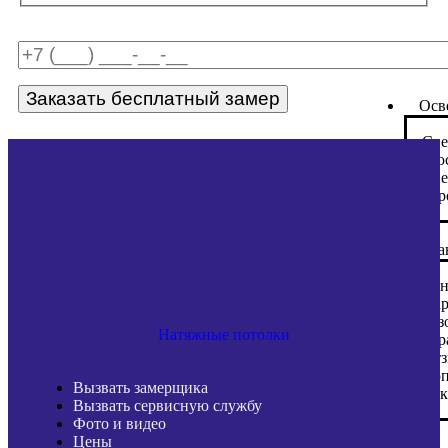
Осв
Све
Лю
Све
контр
О
компа
Кон
Пар
Без
Натяжные потолки
Гар
От
Воп
Вызвать замерщика
Вак
Вызвать сервисную службу
Фото и видео
Цены