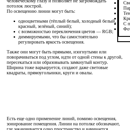
человеческому глазу и позволяет не загромождать
Св
потолок люстрой.
Па
По освещению линии могут быть:
Те
Кр
одноцветными (тёплый белый, холодный белый,
С п
красный, зелёный, синий);
Фо
с возможностью переключения цветов — RGB;
диммируемыми, что бы самостоятельно
регулировать яркость освещения.
Также они могут быть прямыми, изогнутыми или
поворачиваться под углом, идти от одной стены к другой,
пересекаться или образовывать замкнутый контур.
Ширина тоже варьируется, создают даже световые
квадраты, прямоугольники, круги и овалы.
Есть еще одно применение линий, помимо освещения,
зонирование помещения. Линии на потолке обозначают,
где заканчивается одно пространство и начинается