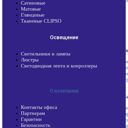
Сатиновые
Матовые
Глянцевые
Тканевые CLIPSO
Освещение
Осв
Светильники и лампы
Люстры
Св
Светодиодная лента и конроллеры
Лю
Све
конт
О
О компании
комп
Контакты офиса
Ко
Партнерам
Па
Гарантии
Без
Безопасность
Га