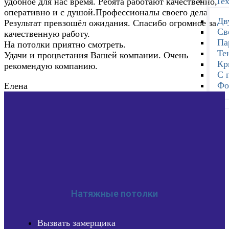
Те
удобное для нас время. Ребята работают качественно,
оперативно и с душой.Профессионалы своего дела.
Дв
Результат превзошёл ожидания. Спасибо огромное за
Св
качественную работу.
Па
На потолки приятно смотреть.
Те
Удачи и процветания Вашей компании. Очень
Кр
рекомендую компанию.
С 
Фо
Елена
Натяжные потолки
Вызвать замерщика