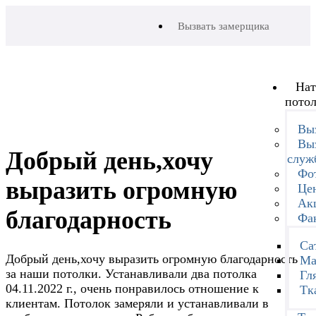
Вызвать замерщика
На
пото
Вы
Вы
Добрый день,хочу
служ
Фот
выразить огромную
Це
Ак
благодарность
Фа
Са
Добрый день,хочу выразить огромную благодарность
Ма
за наши потолки. Устанавливали два потолка
Гл
04.11.2022 г., очень понравилось отношение к
Тк
клиентам. Потолок замеряли и устанавливали в